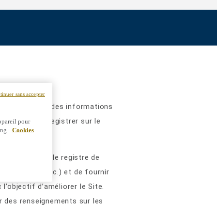
tinuer sans accepter
nés à collecter des informations
 peuvent s’enregistrer sur le
ppareil pour
ing.
Cookies
e équipement, le registre de
e connexion, etc.) et de fournir
’objectif d’améliorer le Site.
ir des renseignements sur les