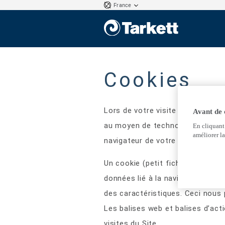
France
Cookies
Lors de votre visite sur le site
h
Avant de
au moyen de technologies automat
En cliquant
améliorer la
navigateur de votre ordinateur.
Un cookie (petit fichier de donn
données lié à la navigation de vo
des caractéristiques. Ceci nous p
Les balises web et balises d’ac
visites du Site.