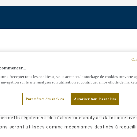
Con
ttps://www.tarkett.fr
(le « Site »), nous pourrons être ame
 commencer...
isées, telles que cookies, balises web, balises d’action qui
 sur « Accepter tous les cookies », vous acceptez le stockage de cookies sur votre a
 navigation sur le site, analyser son utilisation et contribuer à nos efforts de market
ées extractibles) permet à notre système de reconnaître votr
Paramètres des cookies
Autoriser tous les cookies
tre ordinateur sur le Site (pages consultées, date et heure d
ermettra également de réaliser une analyse statistique avec l
tions seront utilisées comme mécanismes destinés à recueill