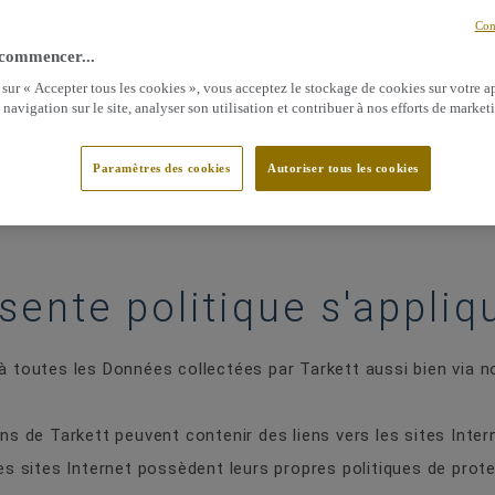
Con
 vos Données, qui décide des finalités et des moyens du tr
 commencer...
r actions simplifiées française au capital de 7 700 000 euro
 sur « Accepter tous les cookies », vous acceptez le stockage de cookies sur votre a
terre sous le numéro 410 081 640 et dont le siège social e
 navigation sur le site, analyser son utilisation et contribuer à nos efforts de market
is La Défense, France (ci-après dénommée « Tarkett »).
Paramètres des cookies
Autoriser tous les cookies
otre », ou « nos » fait référence à Tarkett France.
sente politique s'appliqu
 à toutes les Données collectées par Tarkett aussi bien via n
ons de Tarkett peuvent contenir des liens vers les sites Inte
 ces sites Internet possèdent leurs propres politiques de pro