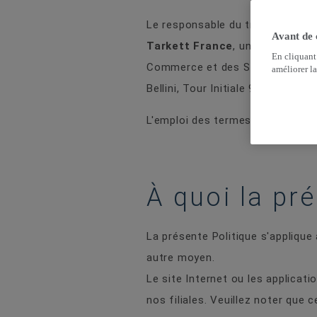
Le responsable du traitement de
Avant de
Tarkett France
, une société pa
En cliquant
Commerce et des Sociétés de Nan
améliorer la
Bellini, Tour Initiale 92919 Par
L'emploi des termes « nous », « n
À quoi la pré
La présente Politique s'applique
autre moyen.
Le site Internet ou les applicati
nos filiales. Veuillez noter que