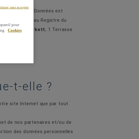
tinuer sans accepter
aitement de vos Données est
s, immatriculée au Registre du
ppareil pour
st situé à :
Tarkett
, 1 Terrasse
ing.
Cookies
e-t-elle ?
otre site Internet que par tout
rnet de nos partenaires et/ou de
tection des données personnelles