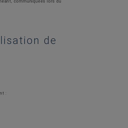
chéant, communiquées lors du
lisation de
t :